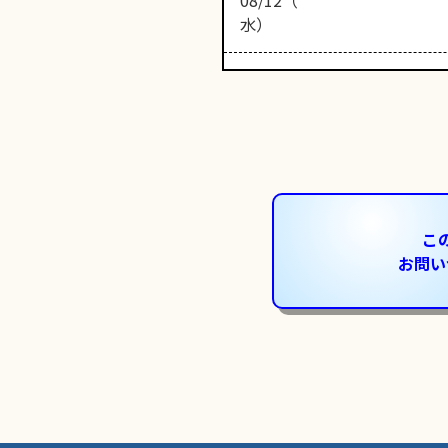
08/12（
水）
こ
お問い