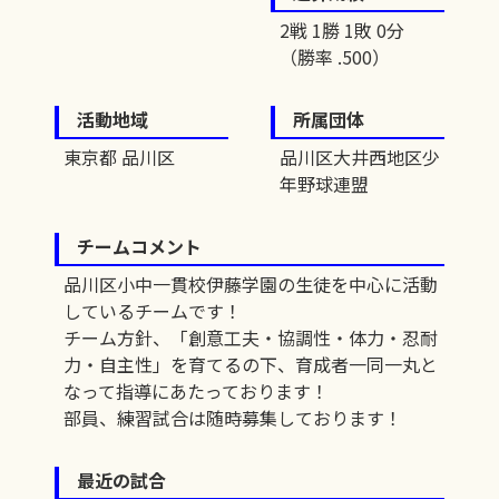
2戦 1勝 1敗 0分
（勝率 .500）
活動地域
所属団体
東京都 品川区
品川区大井西地区少
年野球連盟
チームコメント
品川区小中一貫校伊藤学園の生徒を中心に活動
しているチームです！
チーム方針、「創意工夫・協調性・体力・忍耐
力・自主性」を育てるの下、育成者一同一丸と
なって指導にあたっております！
部員、練習試合は随時募集しております！
最近の試合