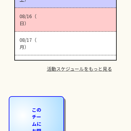
08/16（
日）
08/17（
月）
活動スケジュールをもっと見る
この
チー
ムに
お問