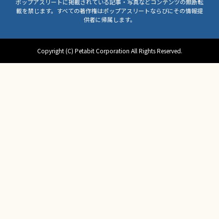
ポップアスリートに掲載されている記事・写真などコンテンツの無断転
載を禁じます。すべての著作権はポップアスリートならびにその情報提
供者に帰属します。
Copyright (C) Petabit Corporation All Rights Reserved.