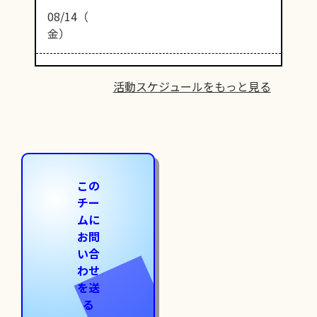
08/14（
金）
活動スケジュールをもっと見る
この
チー
ムに
お問
い合
わせ
を送
る