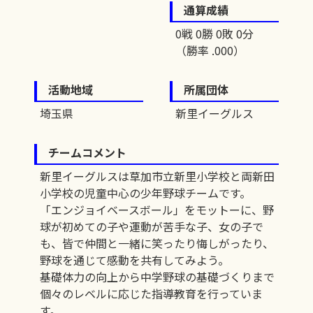
通算成績
0戦 0勝 0敗 0分
（勝率 .000）
活動地域
所属団体
埼玉県
新里イーグルス
チームコメント
新里イーグルスは草加市立新里小学校と両新田
小学校の児童中心の少年野球チームです。
「エンジョイベースボール」をモットーに、野
球が初めての子や運動が苦手な子、女の子で
も、皆で仲間と一緒に笑ったり悔しがったり、
野球を通じて感動を共有してみよう。
基礎体力の向上から中学野球の基礎づくりまで
個々のレベルに応じた指導教育を行っていま
す。