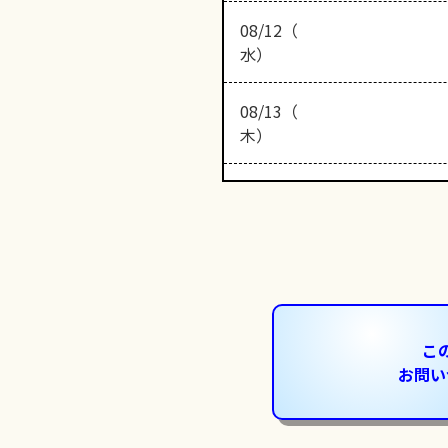
08/12（
水）
08/13（
木）
こ
お問い