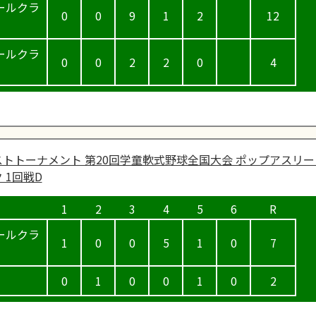
ールクラ
0
0
9
1
2
12
ールクラ
0
0
2
2
0
4
トトーナメント 第20回学童軟式野球全国大会 ポップアスリー
 1回戦D
ールクラ
1
0
0
5
1
0
7
0
1
0
0
1
0
2