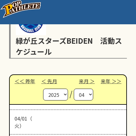
緑が丘スターズBEIDEN 活動ス
ケジュール
昨年
先月
来月
来年
/
04/01（
火）