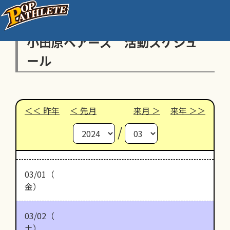
小田原ベアーズ 活動スケジュ
ール
昨年
先月
来月
来年
/
03/01（
金）
03/02（
土）