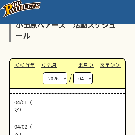
小田原ベアーズ 活動スケジュ
ール
昨年
先月
来月
来年
/
04/01（
水）
04/02（
木）