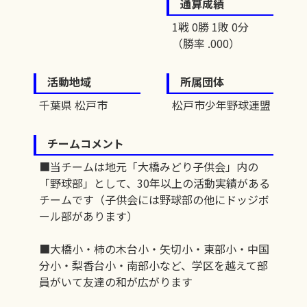
通算成績
1戦 0勝 1敗 0分
（勝率 .000）
活動地域
所属団体
千葉県 松戸市
松戸市少年野球連盟
チームコメント
■当チームは地元「大橋みどり子供会」内の
「野球部」として、30年以上の活動実績がある
チームです（子供会には野球部の他にドッジボ
ール部があります）
■大橋小・柿の木台小・矢切小・東部小・中国
分小・梨香台小・南部小など、学区を越えて部
員がいて友達の和が広がります