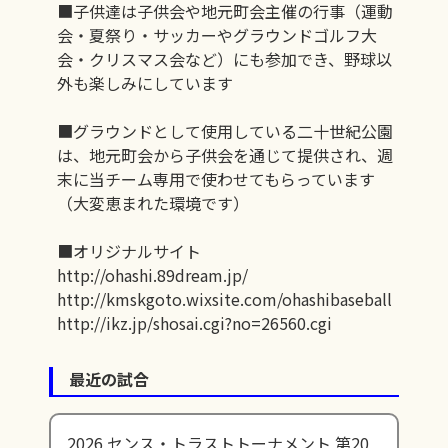
■子供達は子供会や地元町会主催の行事（運動
会・夏祭り・サッカーやグラウンドゴルフ大
会・クリスマス会など）にも参加でき、野球以
外も楽しみにしています
■グラウンドとして使用している二十世紀公園
は、地元町会から子供会を通じて提供され、週
末に当チーム専用で使わせてもらっています
（大変恵まれた環境です）
■オリジナルサイト
http://ohashi.89dream.jp/
http://kmskgoto.wixsite.com/ohashibaseball
http://ikz.jp/shosai.cgi?no=26560.cgi
最近の試合
2026
センス・トラストトーナメント 第20