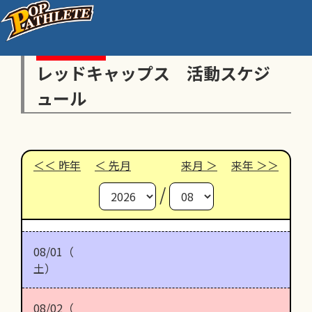
レッドキャップス 活動スケジ
ュール
昨年
先月
来月
来年
/
08/01（
土）
08/02（