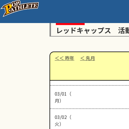
レッドキャップス 活
昨年
先月
03/01（
月）
03/02（
火）