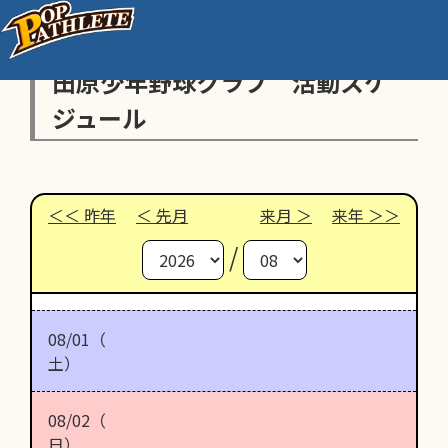
田原少年野球クラブ 活動スケ
ジュール
昨年
先月
来月
来年
/
08/01（
土）
08/02（
日）