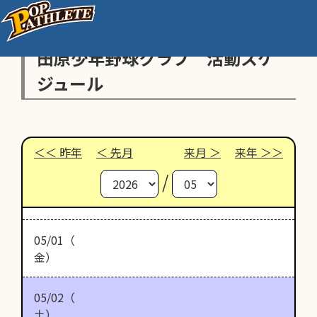
田原少年野球クラブ 活動スケ
ジュール
昨年
先月
来月
来年
/
05/01（
金）
05/02（
土）