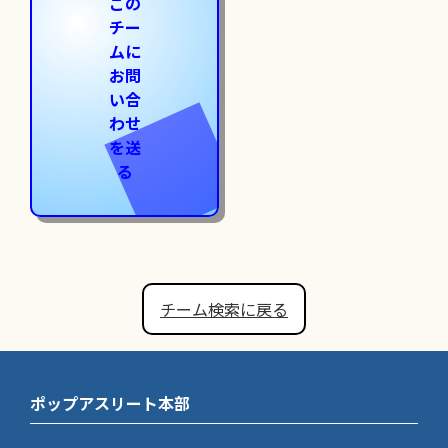
この
チー
ムに
お問
い合
わせ
を送
る
チーム検索に戻る
ポップアスリート本部