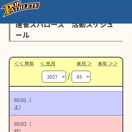
連雀スパローズ 活動スケジュ
ール
昨年
先月
来月
来年
/
05/01（
土）
05/02（
日）