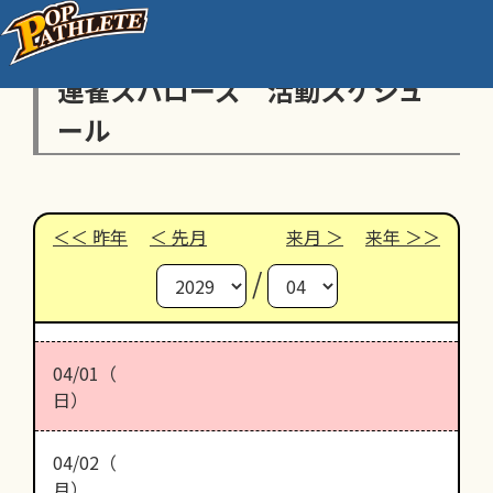
連雀スパローズ 活動スケジュ
ール
昨年
先月
来月
来年
/
04/01（
日）
04/02（
月）