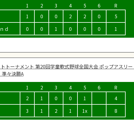
1
0
0
2
2
0
5
ｎｄ
0
0
1
0
0
0
1
トトーナメント 第20回学童軟式野球全国大会 ポップアスリー
 準々決勝A
2
1
0
0
1
4
3
1
2
1
1x
8