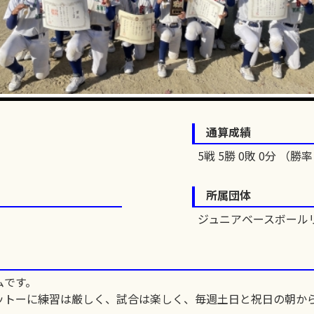
通算成績
5戦 5勝 0敗 0分 （勝率 
所属団体
ジュニアベースボール
ムです。
ットーに練習は厳しく、試合は楽しく、毎週土日と祝日の朝か