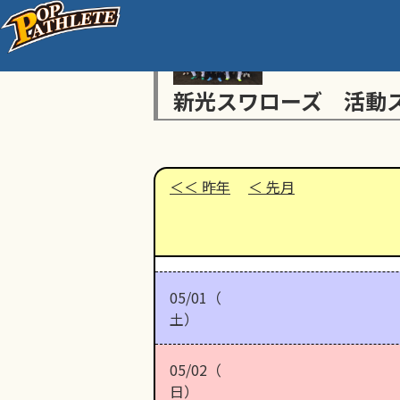
新光スワローズ 活動
昨年
先月
05/01（
土）
05/02（
日）