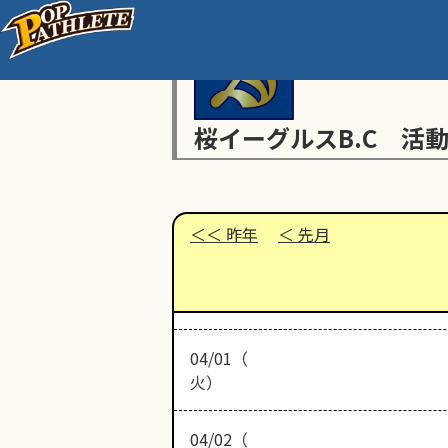
桜イーグルスB.C 活
昨年
先月
04/01（
火）
04/02（