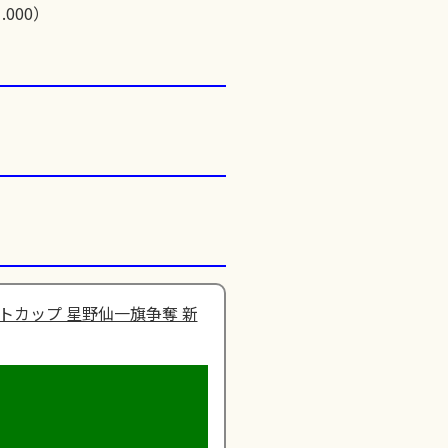
.000）
トカップ 星野仙一旗争奪 新