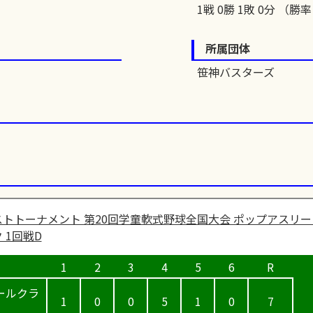
1戦 0勝 1敗 0分 （勝率 
所属団体
笹神バスターズ
トトーナメント 第20回学童軟式野球全国大会 ポップアスリー
 1回戦D
ールクラ
1
0
0
5
1
0
7