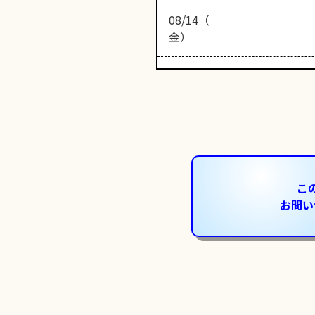
08/14（
金）
こ
お問い