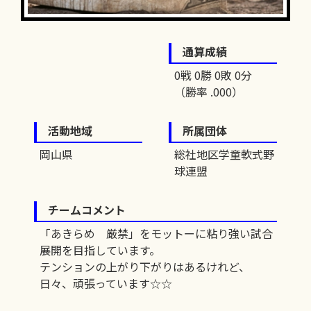
通算成績
0戦 0勝 0敗 0分
（勝率 .000）
活動地域
所属団体
岡山県
総社地区学童軟式野
球連盟
チームコメント
「あきらめ 厳禁」をモットーに粘り強い試合
展開を目指しています。
テンションの上がり下がりはあるけれど、
日々、頑張っています☆☆