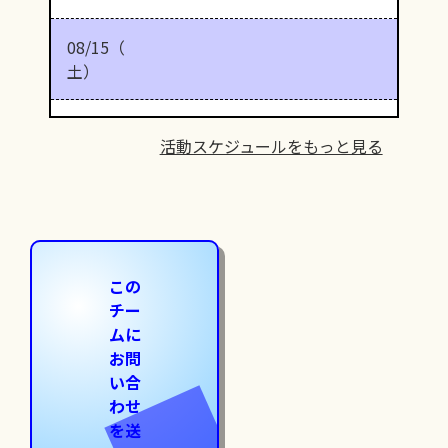
08/15（
土）
活動スケジュールをもっと見る
この
チー
ムに
お問
い合
わせ
を送