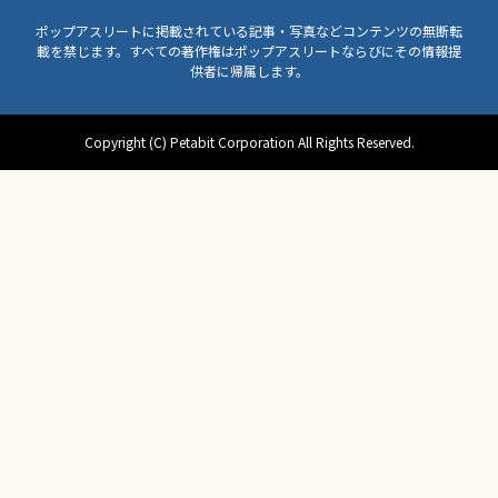
ポップアスリートに掲載されている記事・写真などコンテンツの無断転
載を禁じます。すべての著作権はポップアスリートならびにその情報提
供者に帰属します。
Copyright (C) Petabit Corporation All Rights Reserved.