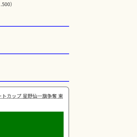
.500）
トカップ 星野仙一旗争奪 東