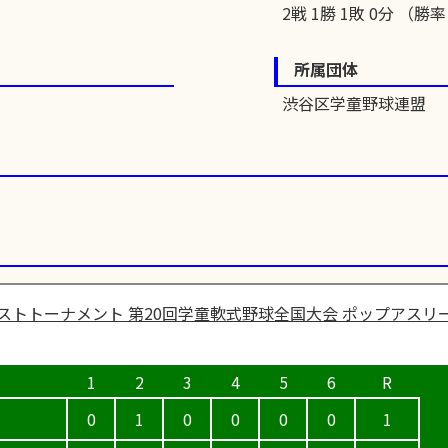
2戦 1勝 1敗 0分 （勝率 
所属団体
渋谷区学童野球連盟
ストトーナメント 第20回学童軟式野球全国大会 ポップアスリー
0
1
0
0
0
0
1