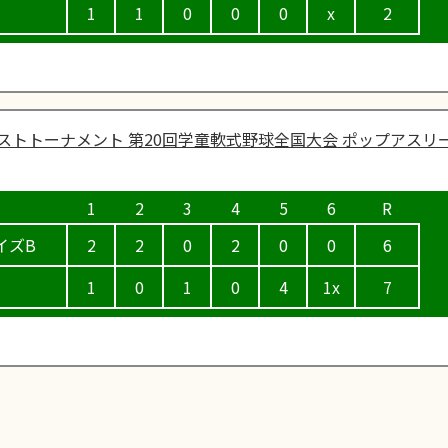
1
1
0
0
0
x
2
ストトーナメント 第20回学童軟式野球全国大会 ポップアスリー
イズB
2
2
0
2
0
0
6
1
0
1
0
4
1x
7