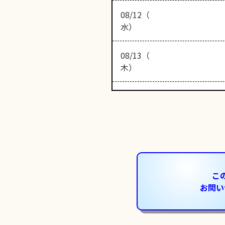
08/12（
水）
08/13（
木）
こ
お問い