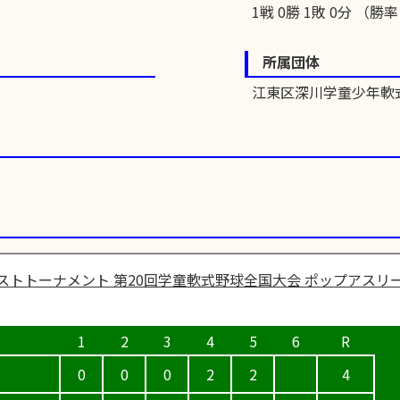
1戦 0勝 1敗 0分 （勝率 
所属団体
江東区深川学童少年軟
ストトーナメント 第20回学童軟式野球全国大会 ポップアスリー
0
0
0
2
2
4