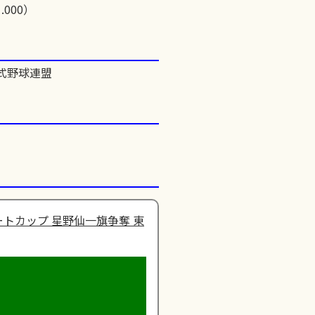
.000）
式野球連盟
トカップ 星野仙一旗争奪 東