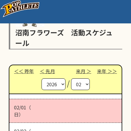
沼南フラワーズ 活動スケジュ
ール
昨年
先月
来月
来年
/
02/01（
日）
02/02（