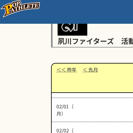
夙川ファイターズ 活
昨年
先月
02/01（
月）
02/02（