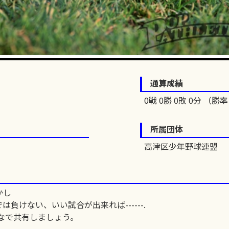
通算成績
0戦 0勝 0敗 0分 （勝率 
所属団体
高津区少年野球連盟
かし
負けない、いい試合が出来れば------.
なで共有しましょう。