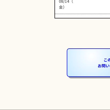
08/14（
金）
こ
お問い