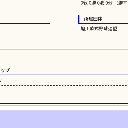
0戦 0勝 0敗 0分 （勝率 
所属団体
旭川軟式野球連盟
カップ
プ