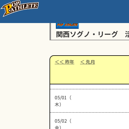
関西ソグノ・リーグ 
昨年
先月
05/01（
木）
05/02（
金）