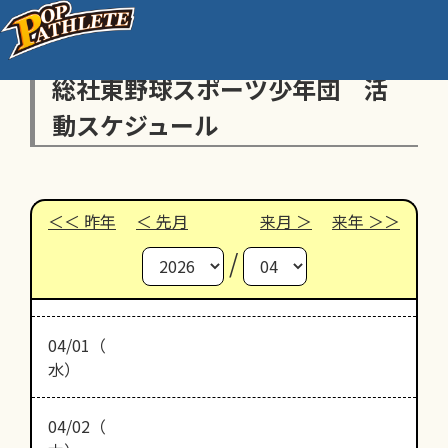
総社東野球スポーツ少年団 活
動スケジュール
昨年
先月
来月
来年
/
04/01（
水）
04/02（