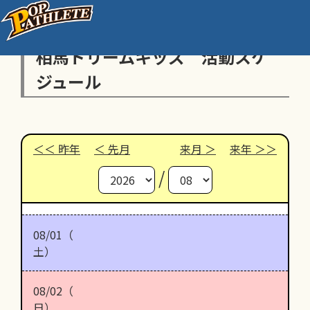
相馬ドリームキッズ 活動スケ
ジュール
昨年
先月
来月
来年
/
08/01（
土）
08/02（
日）