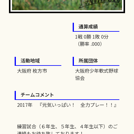
通算成績
1戦 0勝 1敗 0分
（勝率 .000）
活動地域
所属団体
大阪府 枚方市
大阪府少年軟式野球
協会
チームコメント
2017年 『元気いっぱい！ 全力プレー！！』
練習試合（６年生、５年生、４年生以下）のご
連絡もお待ち致しております！