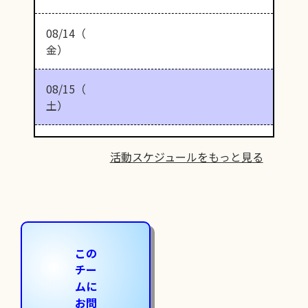
08/14（
金）
08/15（
土）
活動スケジュールをもっと見る
この
チー
ムに
お問