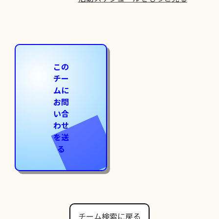
この
チー
ムに
お問
い合
わせ
を送
る
チーム検索に戻る