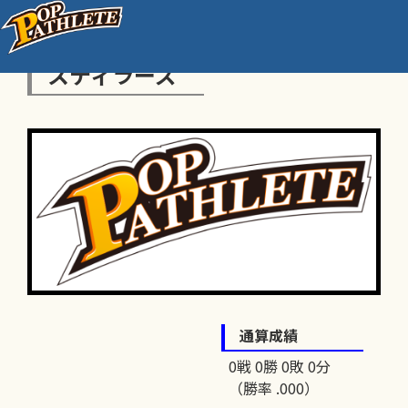
スティラーズ
通算成績
0戦 0勝 0敗 0分
（勝率 .000）