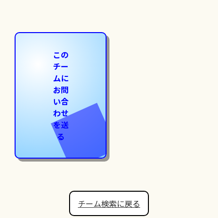
この
チー
ムに
お問
い合
わせ
を送
る
チーム検索に戻る