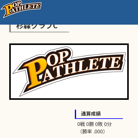
杉森クラブC
通算成績
0戦 0勝 0敗 0分
（勝率 .000）