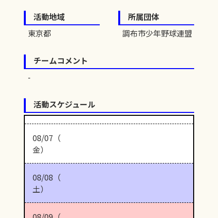
活動地域
所属団体
東京都
調布市少年野球連盟
チームコメント
活動スケジュール
08/07（
金）
08/08（
土）
08/09（