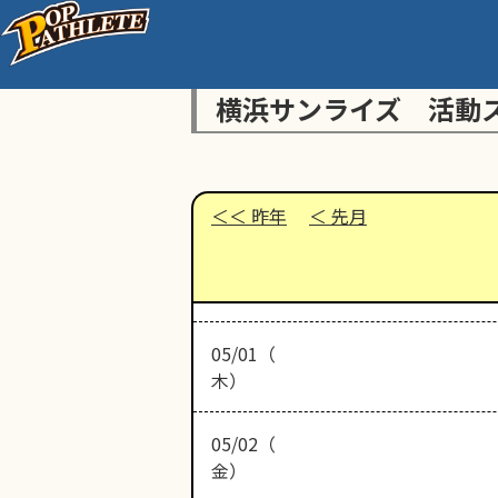
横浜サンライズ 活動
昨年
先月
05/01（
木）
05/02（
金）