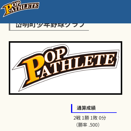
岱明町少年野球クラブ
通算成績
2戦 1勝 1敗 0分
（勝率 .500）