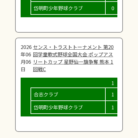
岱明町少年野球クラブ
0
0
2026
センス・トラストトーナメント 第20
年06
回学童軟式野球全国大会 ポップアス
月06
リートカップ 星野仙一旗争奪 熊本 1
日
回戦C
合志クラブ
1
0
岱明町少年野球クラブ
1
12