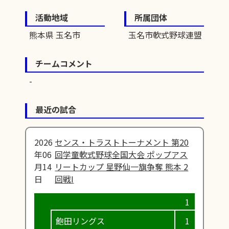
活動地域
所属団体
熊本県 玉名市
玉名市軟式野球連盟
チームコメント
最近の試合
2026
センス・トラストトーナメント 第20
年06
回学童軟式野球全国大会 ポップアス
月14
リートカップ 星野仙一旗争奪 熊本 2
日
回戦I
飽田リングス
1
0