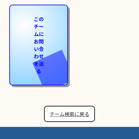
この
チー
ムに
お問
い合
わせ
を送
る
チーム検索に戻る