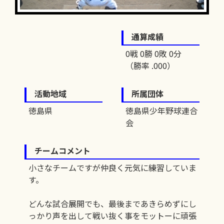
通算成績
0戦 0勝 0敗 0分
（勝率 .000）
活動地域
所属団体
徳島県
徳島県少年野球連合
会
チームコメント
小さなチームですが仲良く元気に練習していま
す。
どんな試合展開でも、最後まであきらめずにし
っかり声を出して戦い抜く事をモットーに頑張