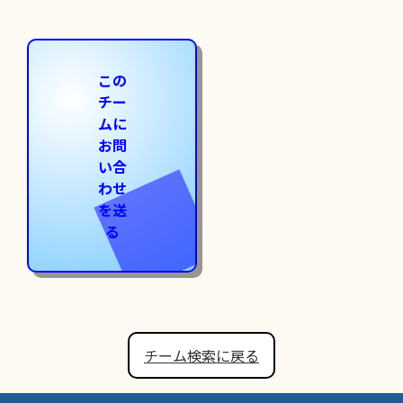
この
チー
ムに
お問
い合
わせ
を送
る
チーム検索に戻る