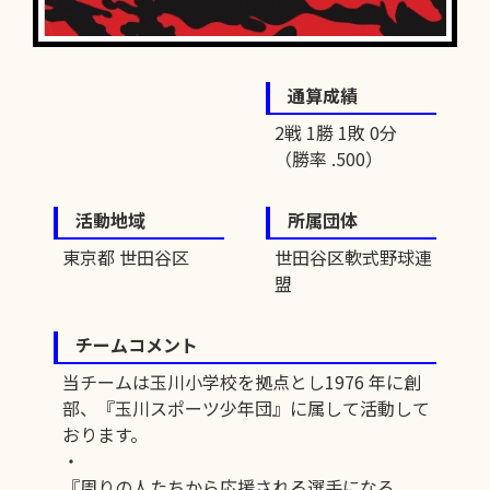
通算成績
2戦 1勝 1敗 0分
（勝率 .500）
活動地域
所属団体
東京都 世田谷区
世田谷区軟式野球連
盟
チームコメント
当チームは玉川小学校を拠点とし1976 年に創
部、『玉川スポーツ少年団』に属して活動して
おります。
・
『周りの人たちから応援される選手になろ