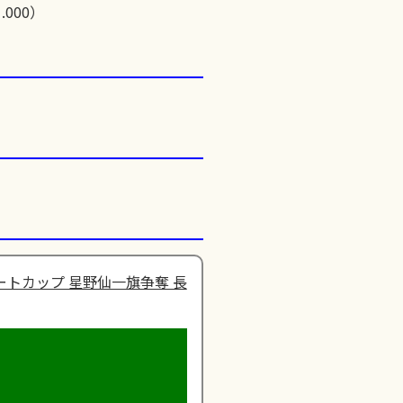
.000）
ートカップ 星野仙一旗争奪 長