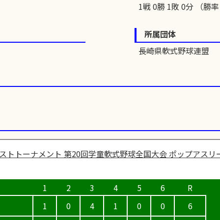
1戦 0勝 1敗 0分 （勝率 
所属団体
長崎県軟式野球連盟
ストトーナメント 第20回学童軟式野球全国大会 ポップアスリ
1
0
4
1
0
0
6