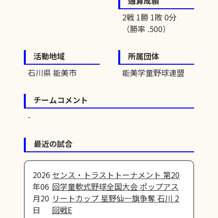
通算成績
2戦 1勝 1敗 0分
（勝率 .500）
活動地域
所属団体
石川県 能美市
能美学童野球連盟
チームコメント
最近の試合
2026
センス・トラストトーナメント 第20
年06
回学童軟式野球全国大会 ポップアス
月20
リートカップ 星野仙一旗争奪 石川 2
日
回戦E