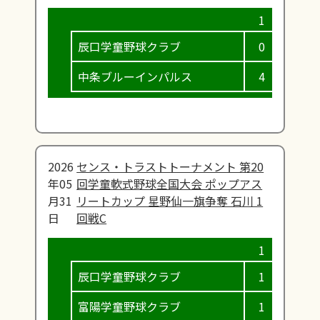
辰口学童野球クラブ
0
0
中条ブルーインパルス
4
0
2026
センス・トラストトーナメント 第20
年05
回学童軟式野球全国大会 ポップアス
月31
リートカップ 星野仙一旗争奪 石川 1
日
回戦C
辰口学童野球クラブ
1
0
富陽学童野球クラブ
1
0