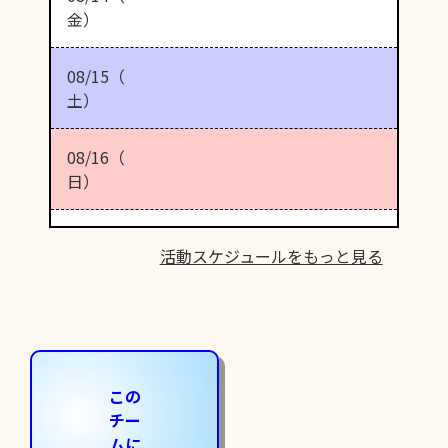
金）
08/15（
土）
08/16（
日）
活動スケジュールをもっと見る
この
チー
ムに