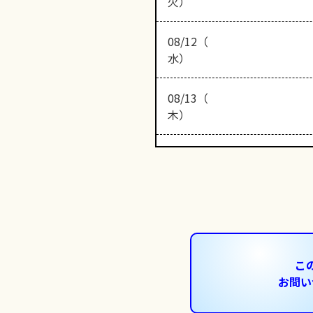
火）
08/12（
水）
08/13（
木）
こ
お問い