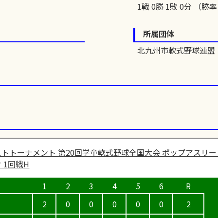
1戦 0勝 1敗 0分 （勝率 
所属団体
北九州市軟式野球連盟
トトーナメント 第20回学童軟式野球全国大会 ポップアスリー
 1回戦H
2
0
0
0
0
0
2