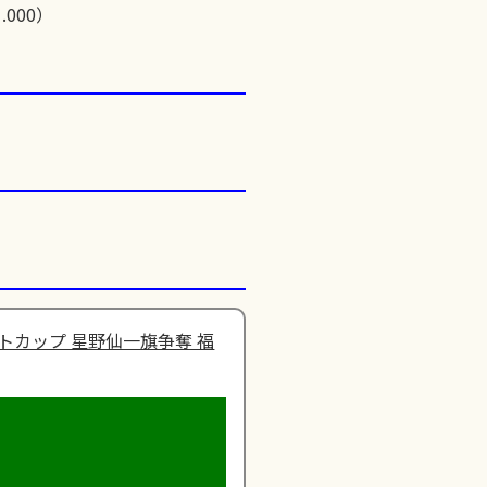
.000）
トカップ 星野仙一旗争奪 福