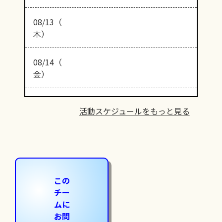
08/13（
木）
08/14（
金）
活動スケジュールをもっと見る
この
チー
ムに
お問