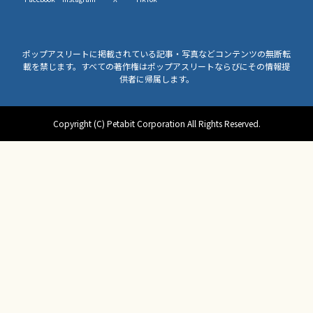
ポップアスリートに掲載されている記事・写真などコンテンツの無断転
載を禁じます。すべての著作権はポップアスリートならびにその情報提
供者に帰属します。
Copyright (C) Petabit Corporation All Rights Reserved.