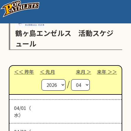
鶴ヶ島エンゼルス 活動スケジ
ュール
昨年
先月
来月
来年
/
04/01（
水）