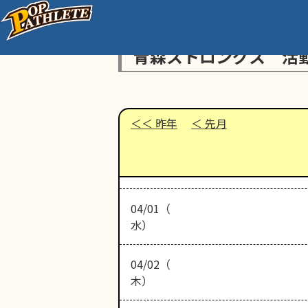
青森ストロングス 活
昨年
先月
04/01（
水）
04/02（
木）