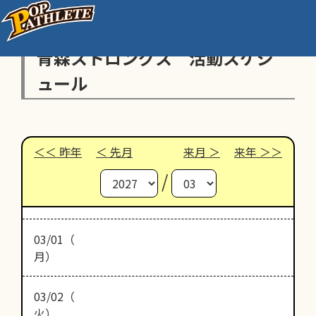
青森ストロングス 活動スケジ
ュール
昨年
先月
来月
来年
/
03/01（
月）
03/02（
火）