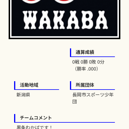
通算成績
0戦 0勝 0敗 0分
（勝率 .000）
活動地域
所属団体
新潟県
長岡市スポーツ少年
団
チームコメント
黒条わかばです！