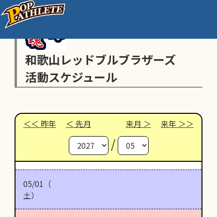
和歌山レッドブルブラザーズ
活動スケジュール
昨年
先月
来月
来年
/
05/01（
土）