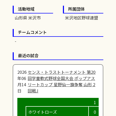
活動地域
所属団体
山形県 米沢市
米沢地区野球連盟
チームコメント
最近の試合
2026
センス・トラストトーナメント 第20
年06
回学童軟式野球全国大会 ポップアス
月14
リートカップ 星野仙一旗争奪 山形 2
日
回戦J
ホワイトローズ
0
0