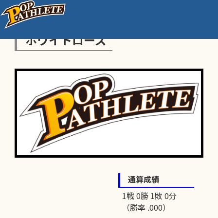
ホワイトローズ
通算成績
1戦 0勝 1敗 0分
（勝率 .000）