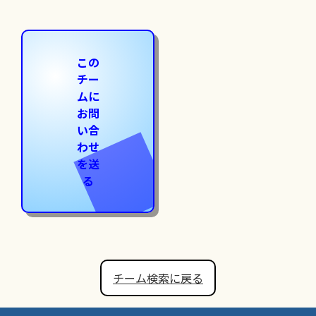
この
チー
ムに
お問
い合
わせ
を送
る
チーム検索に戻る