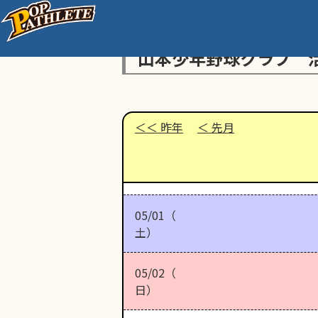
山本少年野球クラブ 
昨年
先月
05/01（
土）
05/02（
日）