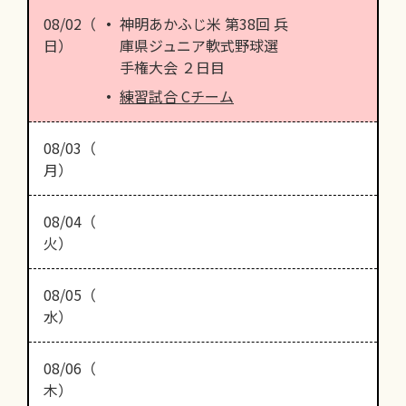
08/02（
神明あかふじ米 第38回 兵
日）
庫県ジュニア軟式野球選
手権大会 ２日目
練習試合 Cチーム
08/03（
月）
08/04（
火）
08/05（
水）
08/06（
木）