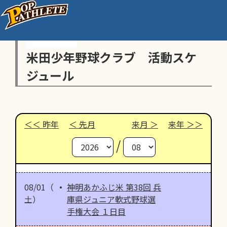
米田少年野球クラブ 活動スケ
ジュール
昨年
先月
来月
来年
/
08/01（
神明あかふじ米 第38回 兵
土）
庫県ジュニア軟式野球選
手権大会 １日目