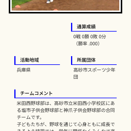
通算成績
0戦 0勝 0敗 0分
（勝率 .000）
活動地域
所属団体
兵庫県
高砂市スポーツ少年
団
チームコメント
米田西野球部は、高砂市立米田西小学校区にあ
る塩市子供会野球部と神爪子供会野球部の合同
チームです。
子どもたちが、野球を通じて心身ともに成長で